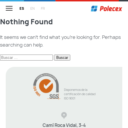
ES
EN
FR
Nothing Found
Inicio
It seems we can’t find what you’re looking for. Perhaps
searching can help.
Empresa
Filosofía e historia
Buscar:
Productos
Transformados del caucho
Disponemos de la
certificación de calidad
ISO 9001
I+D
Innovación
Camí Roca Vidal, 3-4